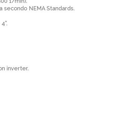
900 1/min).
pa secondo NEMA Standards.
4”.
n inverter.