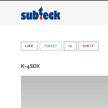
LIKE
TWEET
+1
PIN IT
K-4SDX