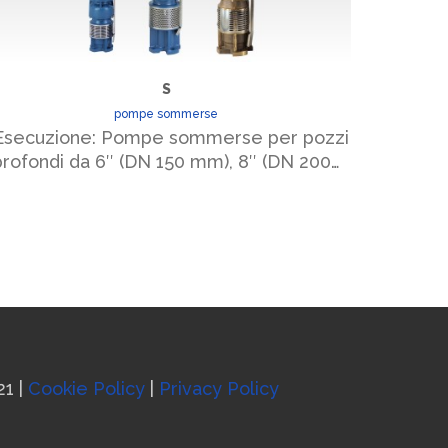
S
pompe sommerse
secuzione: Pompe sommerse per pozzi
Esecuzi
profondi da 6″ (DN 150 mm), 8″ (DN 200…
pro
21 |
Cookie Policy
|
Privacy Policy