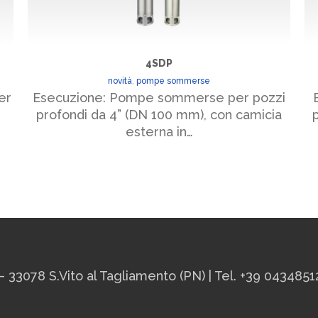
4SDP
novità
,
pompe sommerse
er
Esecuzione: Pompe sommerse per pozzi
E
profondi da 4” (DN 100 mm), con camicia
esterna in…
– 33078 S.Vito al Tagliamento (PN) | Tel. +39 0434851