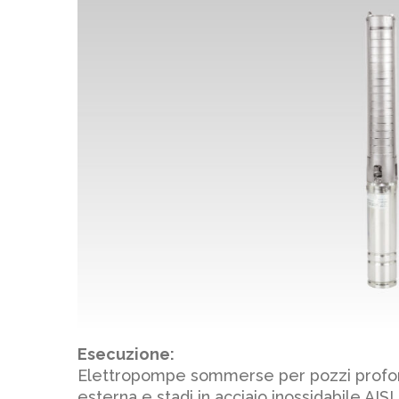
Esecuzione:
Elettropompe sommerse per pozzi profon
esterna e stadi in acciaio inossidabile AISI